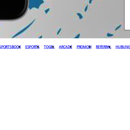
SPORTSBOOK
ESPORTS
TOGEL
ARCADE
PROMOSI
REFERRAL
HUBUNGI
SELAMA