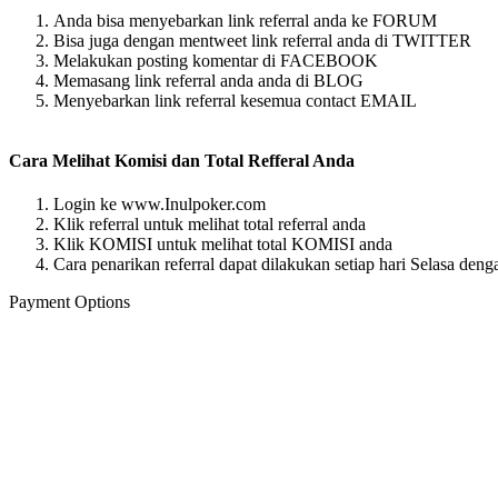
Anda bisa menyebarkan link referral anda ke FORUM
Bisa juga dengan mentweet link referral anda di TWITTER
Melakukan posting komentar di FACEBOOK
Memasang link referral anda anda di BLOG
Menyebarkan link referral kesemua contact EMAIL
Cara Melihat Komisi dan Total Refferal Anda
Login ke www.Inulpoker.com
Klik referral untuk melihat total referral anda
Klik KOMISI untuk melihat total KOMISI anda
Cara penarikan referral dapat dilakukan setiap hari Selasa de
Payment Options