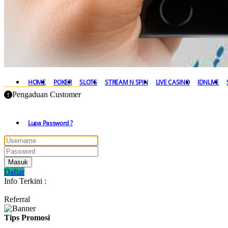
HOME
POKER
SLOTS
STREAM N SPIN
LIVE CASINO
IDNLIVE
Pengaduan Customer
Lupa Password ?
username
Password
Masuk
Daftar
Info Terkini :
Referral
Tips Promosi