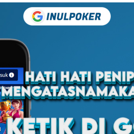
um**qq Berhasil Withdraw Rp 6.304.000,00