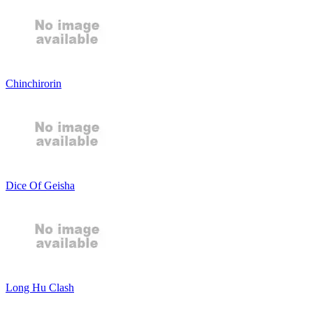
Chinchirorin
Dice Of Geisha
Long Hu Clash