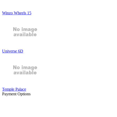
Winzo Wheels 15
Universe 6D
Temple Palace
Payment Options