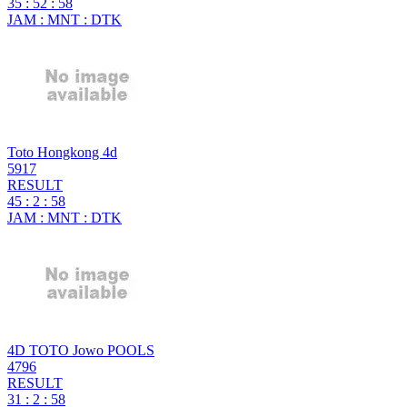
35
:
52
:
57
JAM : MNT : DTK
Toto Hongkong 4d
5917
RESULT
45
:
2
:
57
JAM : MNT : DTK
4D TOTO Jowo POOLS
4796
RESULT
31
:
2
:
57