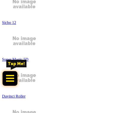
Sicbo 12
Super Magic 5D
Tap Me!
Davinci Roller