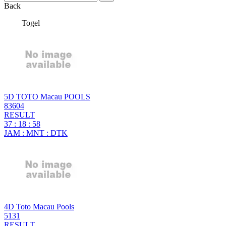
Back
Togel
5D TOTO Macau POOLS
83604
RESULT
37
:
18
:
57
JAM : MNT : DTK
4D Toto Macau Pools
5131
RESULT