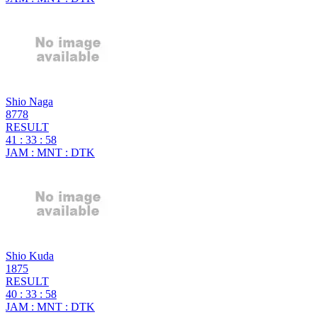
Shio Naga
8778
RESULT
41
:
33
:
57
JAM : MNT : DTK
Shio Kuda
1875
RESULT
40
:
33
:
57
JAM : MNT : DTK